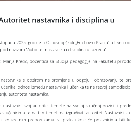
utoritet nastavnika i disciplina u
istopada 2025. godine u Osnovnoj školi „Fra Lovro Kraula“ u Livnu od
 pod nazivom "Autoritet nastavnika i disciplina u razredu".
sc. Marija Krešić, docentica sa Studija pedagogije na Fakultetu prirod
teta nastavnika s obzirom na promjene u odgoju i obrazovanju te pre
 na učenika, odnos između nastavnika i učenika te na razvoj samodiscip
ćanju autoriteta nastavnika.
 nastavnici svoj autoritet temelje na svojoj stručnoj poziciji i pr
s s učenicima te na tim temeljima izgrađivati autoritet. Nastavnici su
šen s konkretnim preporukama za praksu koje će polaznicima biti k