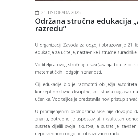
21. LISTOPADA 2025.
Održana stručna edukacija „A
razredu“
U organizaciji Zavoda za odgoj i obrazovanje 21. l
edukacija za učitelje, nastavnike i stručne suradnike
Voditeljica ovog stručnog usavršavanja bila je dr. 
matematičkih i odgojnih znanosti.
Cilj edukacije bio je razmotriti obilježja autori
koncept pozitivne discipline, koji stavlja naglasak
učenika. Voditeljica je predstavila novi pristup shva
U promijenjenim okolnostima više nije dovoljno da
znanju, potrebno je uspostavljati i kvalitetan odno
susreta dijelili svoja iskustva, a susret je zavr
neposrednom odgojno-obrazovnom radu.