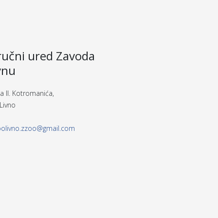
učni ured Zavoda
vnu
a II. Kotromanića,
Livno
polivno.zzoo@gmail.com