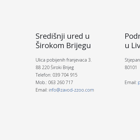
Središnji ured u
Podr
Širokom Brijegu
u Li
Ulica pobijenih franjevaca 3.
Stjepan
88 220 Široki Brijeg
80101 
Telefon: 039 704 915
Mob.: 063 260 717
Email:
Email:
info@zavod-zzoo.com