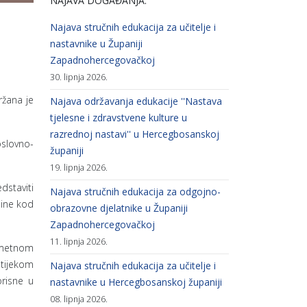
NAJAVA DOGAĐANJA:
Najava stručnih edukacija za učitelje i
nastavnike u Županiji
Zapadnohercegovačkoj
30. lipnja 2026.
ržana je
Najava održavanja edukacije ''Nastava
tjelesne i zdravstvene kulture u
razrednoj nastavi'' u Hercegbosanskoj
oslovno-
županiji
19. lipnja 2026.
dstaviti
Najava stručnih edukacija za odgojno-
line kod
obrazovne djelatnike u Županiji
Zapadnohercegovačkoj
11. lipnja 2026.
edmetnom
 tijekom
Najava stručnih edukacija za učitelje i
orisne u
nastavnike u Hercegbosanskoj županiji
08. lipnja 2026.