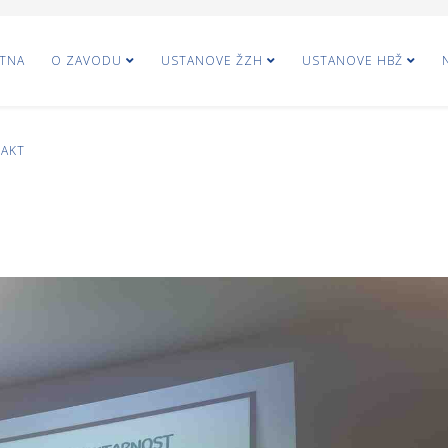
TNA
O ZAVODU
USTANOVE ŽZH
USTANOVE HBŽ
AKT