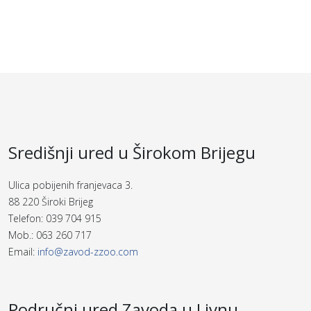
Središnji ured u Širokom Brijegu
Ulica pobijenih franjevaca 3.
88 220 Široki Brijeg
Telefon: 039 704 915
Mob.: 063 260 717
Email:
info@zavod-zzoo.com
Područni ured Zavoda u Livnu