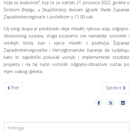
Vizija za budućnost",
koji će se održati 21. prosinca 2022. godine u
Širokom Brijegu, u Skupštinskoj dvorani zgrade Vlade Županije
Zapadnohercegovače s početkom u 11.00 sati.
Cilj ovog skupa je predstaviti ideje mladih, njihovu viziju odgojno-
obrazovnog sustava, stoga pozivamo sve ravnatelje osnovnih i
srednjih škola, kao i vijeća mladih s područja Županije
Zapadnohercegovačke i Hercegbosanske županije da sudjeluju,
kako bi zajednički pokušali usvojiti i implementirati rezultate
projekta i na taj način osmisliti odgojno-obrazovni sustav po
mjeri svakog djeteta.
Prethodni članak: Najava stručne edukacije za učitelje i nastavni
Sljedeći člana
Pret
Sljedeće