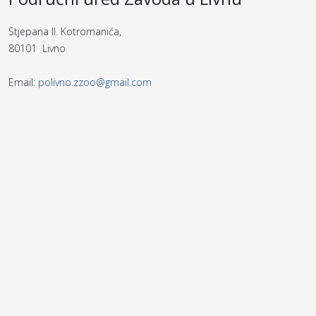
Stjepana II. Kotromanića,
80101 Livno
Email:
polivno.zzoo@gmail.com