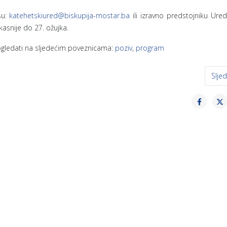
su:
katehetskiured@biskupija-mostar.ba
ili izravno predstojniku Ure
jkasnije do 27. ožujka.
ogledati na sljedećim poveznicama:
poziv
,
program
je i nastavnike fizike
Slje
Slje