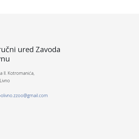
učni ured Zavoda
vnu
a II. Kotromanića,
Livno
polivno.zzoo@gmail.com