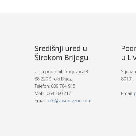
Središnji ured u
Podr
Širokom Brijegu
u Li
Ulica pobijenih franjevaca 3.
Stjepan
88 220 Široki Brijeg
80101 
Telefon: 039 704 915
Mob.: 063 260 717
Email:
Email:
info@zavod-zzoo.com