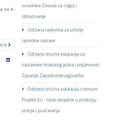
suradnika Zavoda za odgoj i
da na e-
obrazovanje
Održana radionica za učitelje
razredne nastave
deći članak: Najava edukacija za učitelje/nastavnike u glazbenim škola
deće
Održana stručna edukacija za
nastavnike hrvatskog jezika i književnosti
Županije Zapadnohercegovačke
Održana stručna edukacija s temom
Projekti EU - nove inicijative u području
učenja i poučavanja