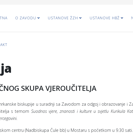
TNA
O ZAVODU
USTANOVE ŽZH
USTANOVE HBŽ
AKT
ja
ČNOG SKUPA VJEROUČITELJA
mrkanske biskupije u suradnji sa Zavodom za odgoj i obrazovanje i
učitelja s temom
Suodnos vjere, znanosti i kulture u svjetlu Kurikula Kat
rcegovini.
pijskom centru (Nadbiskupa Čule bb) u Mostaru s početkom u 9.30 sati