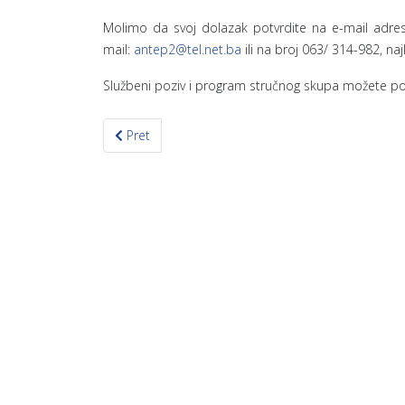
Molimo da svoj dolazak potvrdite na e-mail adre
mail:
antep2@tel.net.ba
ili na broj 063/ 314-982, na
Službeni poziv i program stručnog skupa možete p
Prethodni članak: Najava stručne edukacije za učitel
Pret