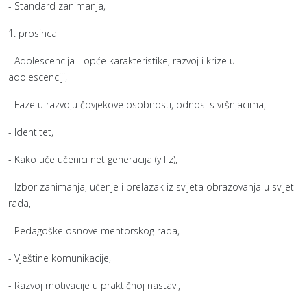
- Standard zanimanja,
1. prosinca
- Adolescencija - opće karakteristike, razvoj i krize u
adolescenciji,
- Faze u razvoju čovjekove osobnosti, odnosi s vršnjacima,
- Identitet,
- Kako uče učenici net generacija (y I z),
- Izbor zanimanja, učenje i prelazak iz svijeta obrazovanja u svijet
rada,
- Pedagoške osnove mentorskog rada,
- Vještine komunikacije,
- Razvoj motivacije u praktičnoj nastavi,