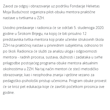
Zavod za odgoj i obrazovanje uz podršku Fondacije Helvetas
Moja Budućnost organizira pilot-obuku mentora praktične
nastave u tvrtkama u ŽZH.
Uvodno predavanje i radionica će se održati 5. studenoga 2020.
godine u Širokom Brijegu, na kojoj će biti prisutno 12
predstavnika tvrtka-mentora koji prate učenike strukovnih škola
ŽZH na praktičnoj nastavi u privrednim subjektima, odnosno tri
po školi. Radionica će služiti za analizu uloga i odgovornosti
mentora - radnih procesa, sustava, dužnosti i zadataka u svrhe
prilagodbe postojećeg programa obuke mentora aktualnim
okolnostima u ŽZH. Na taj način mentori će steći metodičko
obrazovanje, kao i neophodna znanja i vještine vezano za
pedagoško-psihološki pristup učenicima. Program obuke provest
će se kroz pet edukacija koje će završiti početkom prosinca ove
godine.