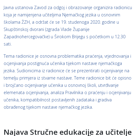
Javna ustanova Zavod za odgoj i obrazovanje organizira radionicu
koja je namijenjena učiteljima Njemačkog jezika u osnovnim
školama ŽZH, a održat će se 19. studenoga 2020. godine u
Skupštinskoj dvorani (zgrada Vlade Županije
Zapadnohercegovačke) u Širokom Brijegu s početkom u 12.30
sati.
Tema radionice je osnovna problematika praćenja, vrjednovanja i
ocjenjivanja postignuća učenika tijekom nastave njemačkoga
jezika. Sudionicima iz radionice će se prezentirati ocjenjivanje na
temelju primjera iz stvarne nastave. Teme radionice bit će opisno
i brojčano ocjenjivanje učenika u osnovnoj školi, utvrđivanje
elemenata ocjenjivanja, analiza Pravilnika o praćenju i ocjenjivanju
učenika, kompatibilnost postavljenih zadataka i gradiva
obrađenog tijekom nastave njemačkog jezika.
Najava Stručne edukacije za učitelje