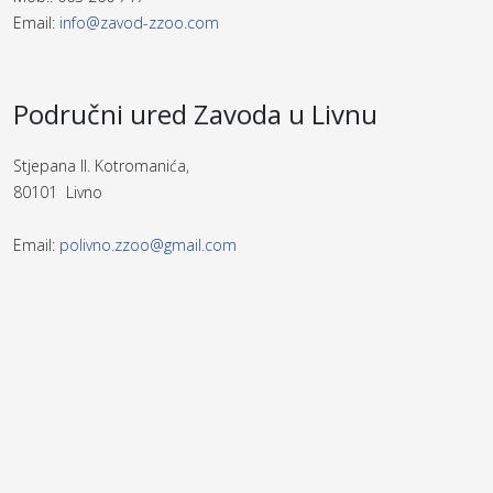
Email:
info@zavod-zzoo.com
Područni ured Zavoda u Livnu
Stjepana II. Kotromanića,
80101 Livno
Email:
polivno.zzoo@gmail.com