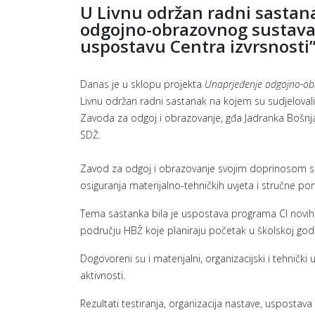
U Livnu održan radni sastan
odgojno-obrazovnog sustava
uspostavu Centra izvrsnosti
Danas je u sklopu projekta
Unaprjeđenje odgojno-obr
Livnu održan radni sastanak na kojem su sudjelovali m
Zavoda za odgoj i obrazovanje, gđa Jadranka Bošnjak
SDŽ.
Zavod za odgoj i obrazovanje svojim doprinosom sudje
osiguranja materijalno-tehničkih uvjeta i stručne po
Tema sastanka bila je uspostava programa CI novih t
području HBŽ koje planiraju početak u školskoj god
Dogovoreni su i materijalni, organizacijski i tehnič
aktivnosti.
Rezultati testiranja, organizacija nastave, uspostav