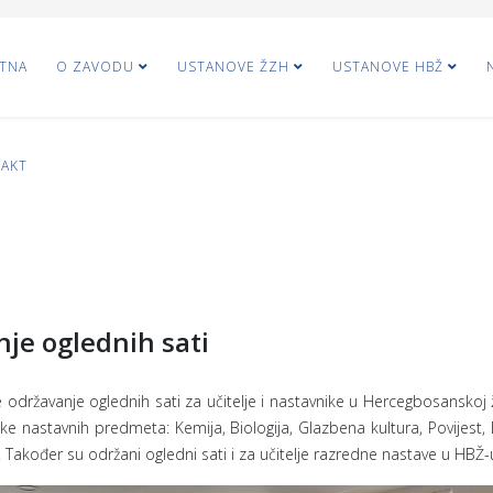
TNA
O ZAVODU
USTANOVE ŽZH
USTANOVE HBŽ
AKT
je oglednih sati
 održavanje oglednih sati za učitelje i nastavnike u Hercegbosanskoj ž
ike nastavnih predmeta: Kemija, Biologija, Glazbena kultura, Povijest, 
. Također su održani ogledni sati i za učitelje razredne nastave u HBŽ-