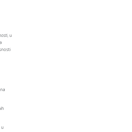
osti
, u
a
snosti
 na
nih
 u