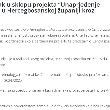
ak u sklopu projekta “Unaprjeđenje
 u Hercegbosanskoj županiji kroz
”
azovnog sustava u Hercegbosanskoj županiji kroz uspostavu Centra izvrsn
inistar znanosti, prosvjete, kulture i športa, g. Ante Tadić, ravnateljic
, koordinatori škola partnera na projektu te predstavnici Centra izvr
luje u realizaciji ovog projekta, te će svoju podršku pružiti u vidu
moći.
ehnologija i informatike, CI matematike i CI prirodoslovlja u školama
ini 2024./2025.
ki uvjeti za provedbu programa kao i dinamika provedbe ostalih projekt
a stručnih povjerenstava samo su dio tekućih aktivnosti koje nas čekaju