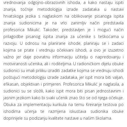
vrednovanja odgojno-obrazovnih ishoda, a kako nastaju ispiti
znanja, točnije metodologija izrade zadataka u nastavi
hrvatskoga jezika s naglaskom na oblikovanje pisanoga ispita
znanja sudionicima je na vrlo zanimljiv način predstavila
profesorica Mikulić. Također, predstavljen je i mogući način
prilagodbe pisanog ispita znanja za učenike s teškoćama u
razvoju. U odnosu na planirane ishode, planiraju se i zadaci
kojima se prate i vrednuju očekivani ishodi, a ovo je izuzetno
važno jer daje povratnu informaciju učitelju o napredovanju i
motiviranosti učenika, ali i roditeljima. U radioničkom dijelu obuke
sudionici su imali priliku izraditi zadatke kojima se vrednuju ishodi
poštujući metodologiju izrade zadataka, jer ispit mora biti valjan,
efikasan, objektivan i primjeren. Profesorica Mikulić je naglasila, a
sudionici su se složili, kako ispit mora biti pisan jednostavnim i
jasnim jezikom kako bi svaki učenik znao što se od njega očekuje.
Obuka za implementaciju kurikula na temu Kreiranje testova po
ishodima učenja te razmjena iskustava sudionika obuke
doprinijele su podizanju kvalitete nastave u našim školama.