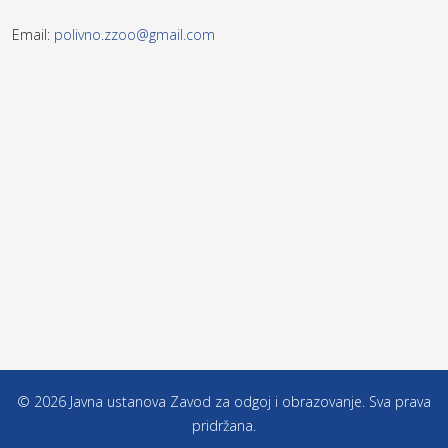
Email:
polivno.zzoo@gmail.com
© 2026 Javna ustanova Zavod za odgoj i obrazovanje. Sva prava
pridržana.