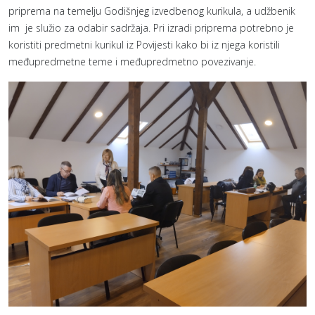
priprema na temelju Godišnjeg izvedbenog kurikula, a udžbenik
im je služio za odabir sadržaja. Pri izradi priprema potrebno je
koristiti predmetni kurikul iz Povijesti kako bi iz njega koristili
međupredmetne teme i međupredmetno povezivanje.