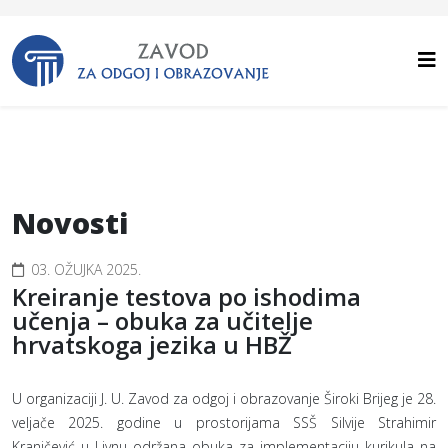
Novosti
03. OŽUJKA 2025.
Kreiranje testova po ishodima
učenja – obuka za učitelje
hrvatskoga jezika u HBŽ
U organizaciji J. U. Zavod za odgoj i obrazovanje Široki Brijeg je 28.
veljače 2025. godine u prostorijama SSŠ Silvije Strahimir
Kranjčević u Livnu održana obuka za implementaciju kurikula na