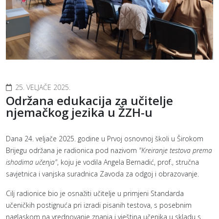
25. VELJAČE 2025.
Održana edukacija za učitelje
njemačkog jezika u ŽZH-u
Dana 24. veljače 2025. godine u Prvoj osnovnoj školi u Širokom
Brijegu održana je radionica pod nazivom
"Kreiranje testova prema
ishodima učenja"
, koju je vodila Angela Bernadić, prof., stručna
savjetnica i vanjska suradnica Zavoda za odgoj i obrazovanje.
Cilj radionice bio je osnažiti učitelje u primjeni Standarda
učeničkih postignuća pri izradi pisanih testova, s posebnim
naglaskom na vrednovanje znanja i vještina učenika u skladu s