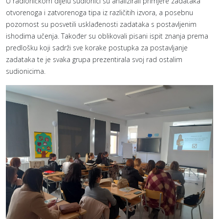
U radioničkom dijelu sudionici su analizirali primjere zadataka
otvorenoga i zatvorenoga tipa iz različitih izvora, a posebnu
pozornost su posvetili usklađenosti zadataka s postavljenim
ishodima učenja. Također su oblikovali pisani ispit znanja prema
predlošku koji sadrži sve korake postupka za postavljanje
zadataka te je svaka grupa prezentirala svoj rad ostalim
sudionicima.