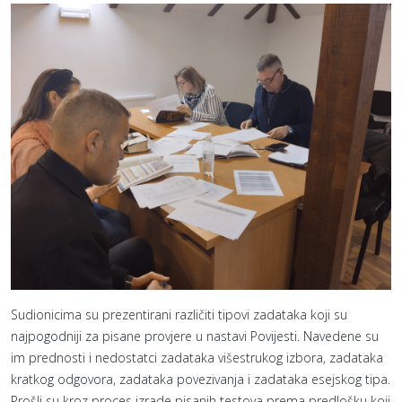
Sudionicima su prezentirani različiti tipovi zadataka koji su
najpogodniji za pisane provjere u nastavi Povijesti. Navedene su
im prednosti i nedostatci zadataka višestrukog izbora, zadataka
kratkog odgovora, zadataka povezivanja i zadataka esejskog tipa.
Prošli su kroz proces izrade pisanih testova prema predlošku koji