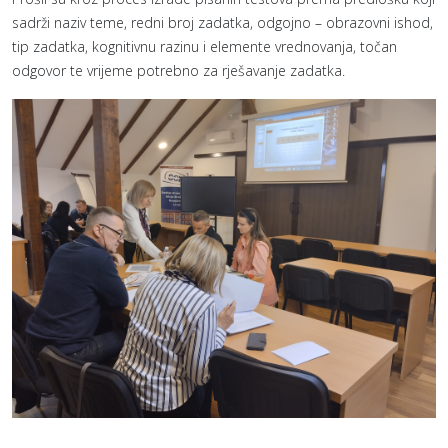
sadrži naziv teme, redni broj zadatka, odgojno – obrazovni ishod,
tip zadatka, kognitivnu razinu i elemente vrednovanja, točan
odgovor te vrijeme potrebno za rješavanje zadatka.