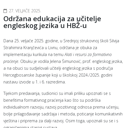
27. VELJAČE 2025.
Održana edukacija za učitelje
engleskog jezika u HBŽ-u
Dana 25. veljače 2025. godine, u Srednjoj strukovnoj školi Silvija
Strahimira Kranjčevića u Livnu, održana je obuka za
implementaciju kurikula na temu
Alati i resursi za formativno
praćenje
. Obuku je vodila Jelena Šimunović, prof. engleskog jezika,
a na obuci su sudjelovali učitelji engleskog jezika s područja
Hercegbosanske županije koji u školskoj 2024./2025. godini
nastavu izvode u 1. i 6. razredima.
Tijekom predavanja, sudionici su imali priliku upoznati se s
benefitima formativnog praćenja kao što su podrška
individualnom razvoju, razvoj pozitivnog odnosa prema učenju,
bolje prilagođavanje sadržaja i metoda, poticanje komunikativnih
vještina i priprema za dalji razvoj. Osim toga, upoznali su se i s
ograničenjima starog sustava.